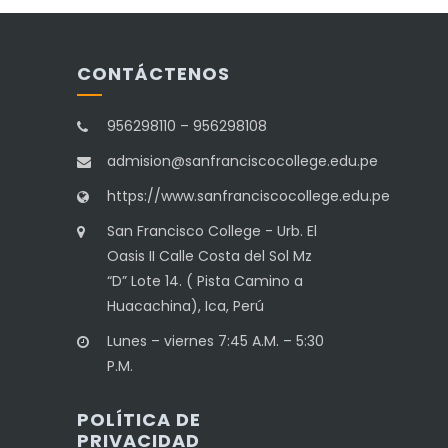
CONTÁCTENOS
956298110 – 956298108
admision@sanfranciscocollege.edu.pe
https://www.sanfranciscocollege.edu.pe
San Francisco College - Urb. El
Oasis II Calle Costa del Sol Mz
“D” Lote 14. ( Pista Camino a
Huacachina), Ica, Perú
Lunes – viernes 7:45 A.M. – 5:30
P.M.
POLÍTICA DE
PRIVACIDAD