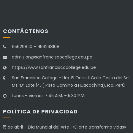
CONTÁCTENOS
956298110 – 956298108
admision@sanfranciscocollege.edu.pe
https://www.sanfranciscocollege.edu.pe
San Francisco College - Urb. El Oasis II Calle Costa del Sol
Mz “D” Lote 14. ( Pista Camino a Huacachina), Ica, Perú
Lunes – viernes 7:45 A.M. – 5:30 P.M.
POLÍTICA DE PRIVACIDAD
15 de abril – Día Mundial del Arte | «El arte transforma vidas»