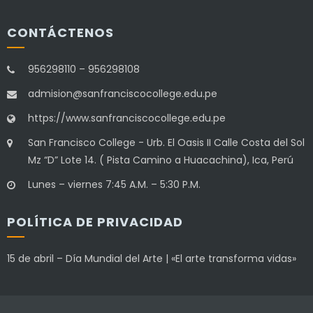
CONTÁCTENOS
956298110 – 956298108
admision@sanfranciscocollege.edu.pe
https://www.sanfranciscocollege.edu.pe
San Francisco College - Urb. El Oasis II Calle Costa del Sol
Mz “D” Lote 14. ( Pista Camino a Huacachina), Ica, Perú
Lunes – viernes 7:45 A.M. – 5:30 P.M.
POLÍTICA DE PRIVACIDAD
15 de abril – Día Mundial del Arte | «El arte transforma vidas»