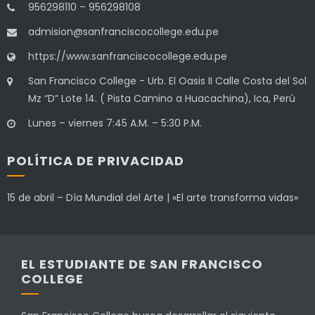
956298110 – 956298108
admision@sanfranciscocollege.edu.pe
https://www.sanfranciscocollege.edu.pe
San Francisco College - Urb. El Oasis II Calle Costa del Sol
Mz “D” Lote 14. ( Pista Camino a Huacachina), Ica, Perú
Lunes – viernes 7:45 A.M. – 5:30 P.M.
POLÍTICA DE PRIVACIDAD
15 de abril – Día Mundial del Arte | «El arte transforma vidas»
EL ESTUDIANTE DE SAN FRANCISCO
COLLEGE