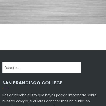
Buscar:
SAN FRANCISCO COLLEGE
Nos da mucho gusto que hayas podido informarte sobre
nuestro colegio, si quieres conocer más no dudes en