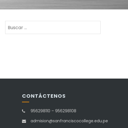
Buscar:
CONTÁCTENOS
956298110 – 956298108
admision@sanfranciscocollege.edu.pe