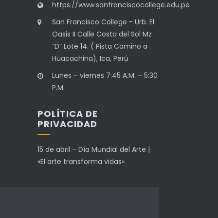
https://www.sanfranciscocollege.edu.pe
San Francisco College - Urb. El
Oasis II Calle Costa del Sol Mz
“D” Lote 14. ( Pista Camino a
Huacachina), Ica, Perú
Lunes – viernes 7:45 A.M. – 5:30
P.M.
POLÍTICA DE
PRIVACIDAD
15 de abril – Día Mundial del Arte |
«El arte transforma vidas»