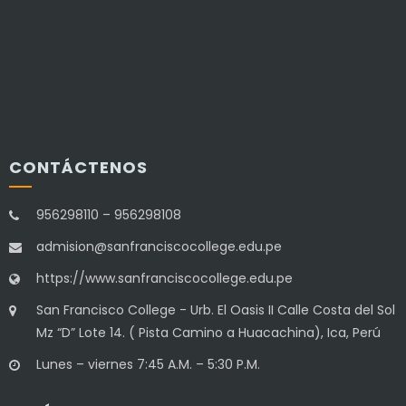
CONTÁCTENOS
956298110 – 956298108
admision@sanfranciscocollege.edu.pe
https://www.sanfranciscocollege.edu.pe
San Francisco College - Urb. El Oasis II Calle Costa del Sol
Mz “D” Lote 14. ( Pista Camino a Huacachina), Ica, Perú
Lunes – viernes 7:45 A.M. – 5:30 P.M.