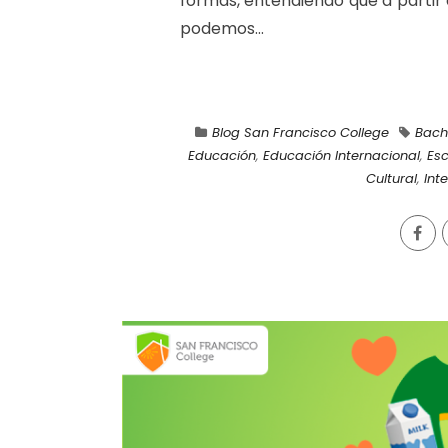
formas, entendiendo que a partir 
podemos...
Blog San Francisco College
Bachi
Educación
,
Educación Internacional
,
Es
Cultural
,
Int